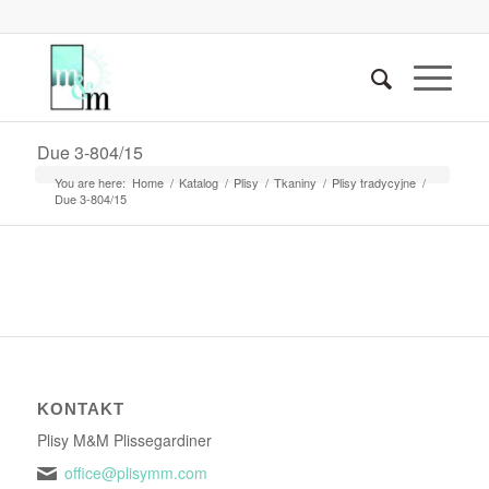
Due 3-804/15
You are here:
Home
/
Katalog
/
Plisy
/
Tkaniny
/
Plisy tradycyjne
/
Due 3-804/15
KONTAKT
Plisy M&M Plissegardiner
office@plisymm.com