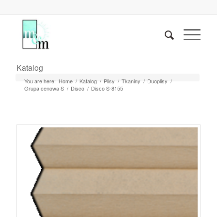
Katalog
You are here:
Home
/
Katalog
/
Plisy
/
Tkaniny
/
Duoplisy
/
Grupa cenowa S
/
Disco
/
Disco S-8155