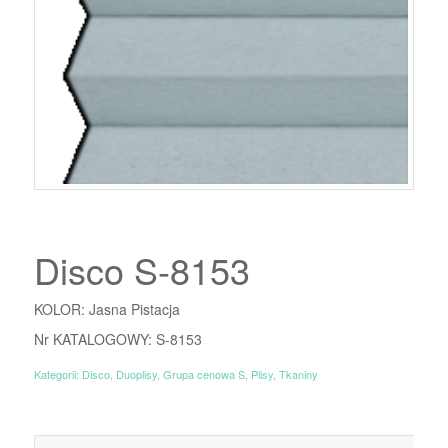
Disco S-8153
KOLOR: Jasna Pistacja
Nr KATALOGOWY: S-8153
Kategorii:
Disco
,
Duoplisy
,
Grupa cenowa S
,
Plisy
,
Tkaniny