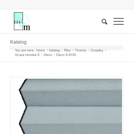
Katalog
You are here:
Home
/
Katalog
/
Plisy
/
Tkaniny
/
Duoplisy
/
Grupa cenowa S
/
Disco
/
Disco S-8153