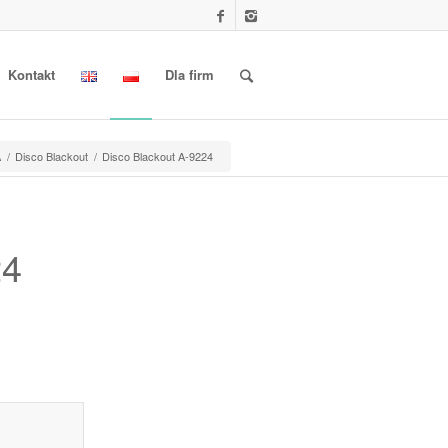
Kontakt
Dla firm
A
/
Disco Blackout
/
Disco Blackout A-9224
24
l information					