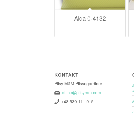
Aida 0-4132
KONTAKT
Plisy M&M Plissegardiner
E
office@plisymm.com
+48 530 111 915
P