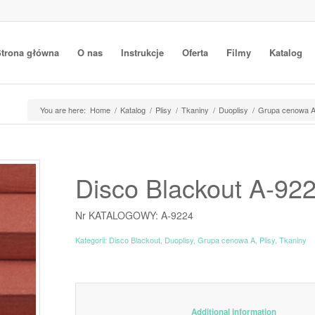
trona główna
O nas
Instrukcje
Oferta
Filmy
Katalog
You are here:
Home
/
Katalog
/
Plisy
/
Tkaniny
/
Duoplisy
/
Grupa cenowa 
Disco Blackout A-92
Nr KATALOGOWY: A-9224
Kategorii:
Disco Blackout
,
Duoplisy
,
Grupa cenowa A
,
Plisy
,
Tkaniny
						Additiona