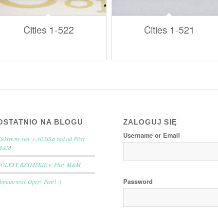
Cities 1-522
Cities 1-521
OSTATNIO NA BLOGU
ZALOGUJ SIĘ
Username or Email
fektywny sen- czyli kilka rad od Plisy
M&M
ROLETY RZYMSKIE w Plisy M&M
Password
opularność Opery Pearl :)