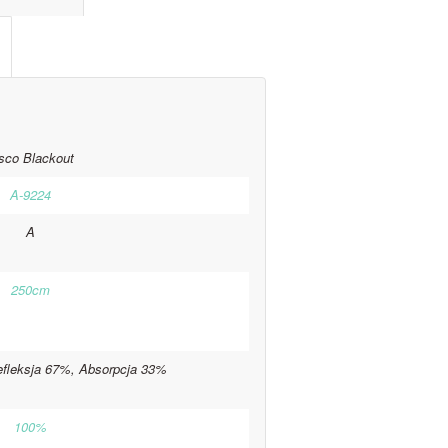
sco Blackout
A-9224
A
250cm
efleksja 67%, Absorpcja 33%
100%