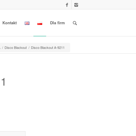
Kontakt
Dla firm
A
/
Disco Blackout
/
Disco Blackout A-9211
11