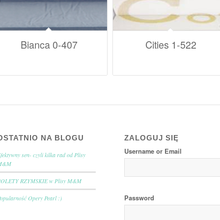
Bianca 0-407
Cities 1-522
OSTATNIO NA BLOGU
ZALOGUJ SIĘ
Username or Email
fektywny sen- czyli kilka rad od Plisy
M&M
ROLETY RZYMSKIE w Plisy M&M
Password
opularność Opery Pearl :)