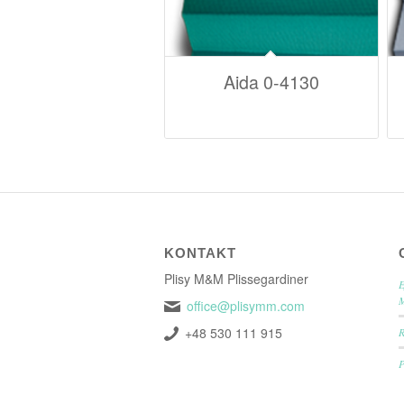
Aida 0-4130
KONTAKT
Plisy M&M Plissegardiner
E
office@plisymm.com
+48 530 111 915
P