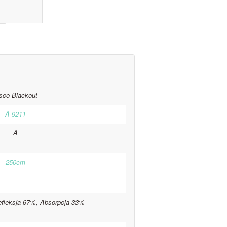
l information					
sco Blackout
A-9211
A
250cm
efleksja 67%, Absorpcja 33%