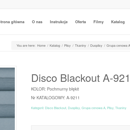
trona główna
O nas
Instrukcje
Oferta
Filmy
Katalog
You are here:
Home
/
Katalog
/
Plisy
/
Tkaniny
/
Duoplisy
/
Grupa cenowa 
Disco Blackout A-92
KOLOR: Pochmurny błękit
Nr KATALOGOWY: A-9211
Kategorii:
Disco Blackout
,
Duoplisy
,
Grupa cenowa A
,
Plisy
,
Tkaniny