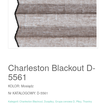
Charleston Blackout D-
5561
KOLOR: Mosiądz
Nr KATALOGOWY: D-5561
Kategorii:
Charleston Blackout
,
Duoplisy
,
Grupa cenowa D
,
Plisy
,
Tkaniny