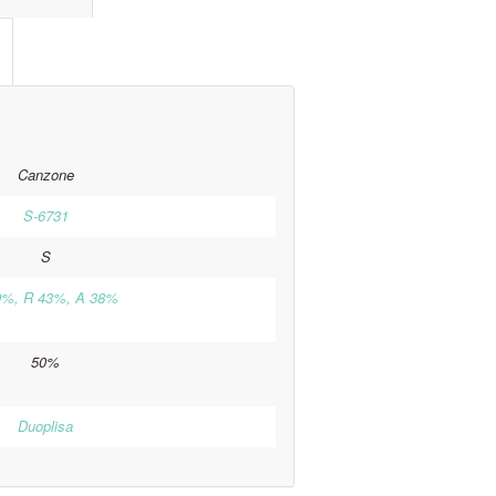
Canzone
S-6731
S
9%, R 43%, A 38%
50%
Duoplisa