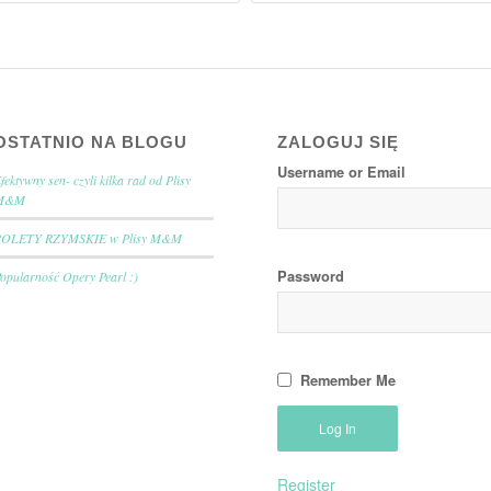
OSTATNIO NA BLOGU
ZALOGUJ SIĘ
Username or Email
fektywny sen- czyli kilka rad od Plisy
M&M
ROLETY RZYMSKIE w Plisy M&M
Password
opularność Opery Pearl :)
Remember Me
Register