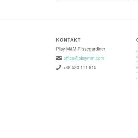
KONTAKT
Plisy M&M Plissegardiner
E
office@plisymm.com
+48 530 111 915
P