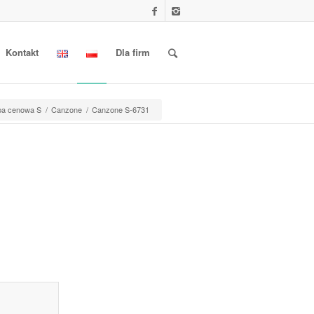
Kontakt
Dla firm
pa cenowa S
/
Canzone
/
Canzone S-6731
l information					