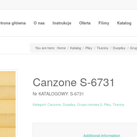
trona główna
O nas
Instrukcje
Oferta
Filmy
Katalog
You are here:
Home
/
Katalog
/
Plisy
/
Tkaniny
/
Duoplisy
/
Gru
Canzone S-6731
Nr KATALOGOWY: S-6731
Kategorii:
Canzone
,
Duoplisy
,
Grupa cenowa S
,
Plisy
,
Tkaniny
						Additiona