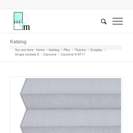
Katalog
You are here:
Home
/
Katalog
/
Plisy
/
Tkaniny
/
Duoplisy
/
Grupa cenowa S
/
Canzone
/
Canzone S-6711