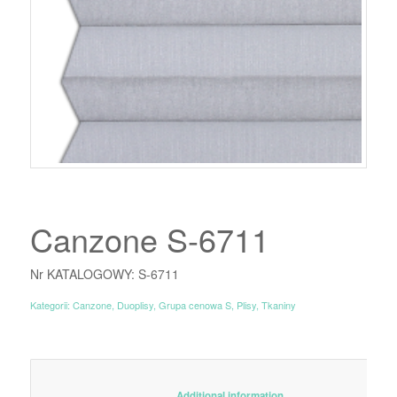
Canzone S-6711
Nr KATALOGOWY: S-6711
Kategorii:
Canzone
,
Duoplisy
,
Grupa cenowa S
,
Plisy
,
Tkaniny
						Additional information					