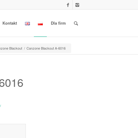
Kontakt
Dla firm
zone Blackout
/
Canzone Blackout A-6016
-6016
y
l information					