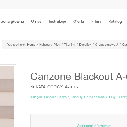
trona główna
O nas
Instrukcje
Oferta
Filmy
Katalog
You are here:
Home
/
Katalog
/
Plisy
/
Tkaniny
/
Duoplisy
/
Grupa cenowa A
/
Can
Canzone Blackout A
Nr KATALOGOWY: A-6016
Kategorii:
Canzone Blackout
,
Duoplisy
,
Grupa cenowa A
,
Plisy
,
Tkanin
						Additiona