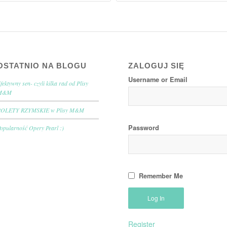
OSTATNIO NA BLOGU
ZALOGUJ SIĘ
Username or Email
fektywny sen- czyli kilka rad od Plisy
M&M
ROLETY RZYMSKIE w Plisy M&M
Password
opularność Opery Pearl :)
Remember Me
Register