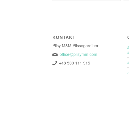
KONTAKT
Plisy M&M Plissegardiner
E
office@plisymm.com
+48 530 111 915
P