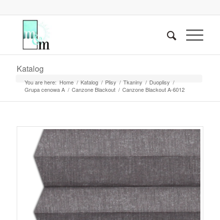
Katalog
You are here:
Home
/
Katalog
/
Plisy
/
Tkaniny
/
Duoplisy
/
Grupa cenowa A
/
Canzone Blackout
/
Canzone Blackout A-6012