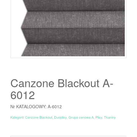
Canzone Blackout A-
6012
Nr KATALOGOWY: A-6012
Kategorii:
Canzone Blackout
,
Duoplisy
,
Grupa cenowa A
,
Plisy
,
Tkaniny