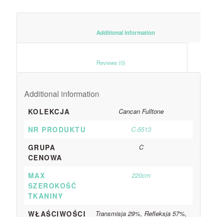
						Additional information					
						Reviews (0)					
Additional information
KOLEKCJA
Cancan Fulltone
NR PRODUKTU
C-5513
GRUPA
C
CENOWA
MAX
220cm
SZEROKOŚĆ
TKANINY
WŁAŚCIWOŚCI
Transmisja 29%, Refleksja 57%,