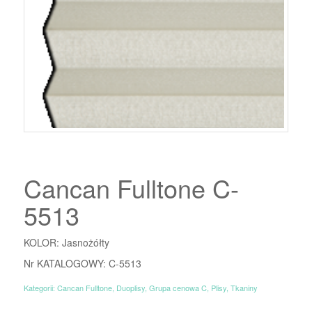
Cancan Fulltone C-
5513
KOLOR: Jasnożółty
Nr KATALOGOWY: C-5513
Kategorii:
Cancan Fulltone
,
Duoplisy
,
Grupa cenowa C
,
Plisy
,
Tkaniny