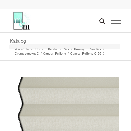
Katalog
You are here:
Home
/
Katalog
/
Plisy
/
Tkaniny
/
Duoplisy
/
Grupa cenowa C
/
Cancan Fulltone
/
Cancan Fulltone C-5513