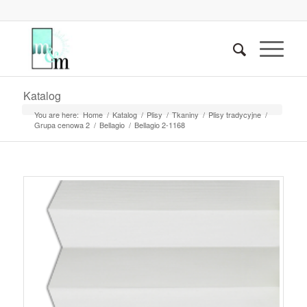
Katalog
You are here:
Home
/
Katalog
/
Plisy
/
Tkaniny
/
Plisy tradycyjne
/
Grupa cenowa 2
/
Bellagio
/
Bellagio 2-1168