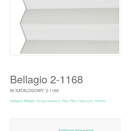
Bellagio 2-1168
Nr KATALOGOWY: 2-1168
Kategorii:
Bellagio
,
Grupa cenowa 2
,
Plisy
,
Plisy tradycyjne
,
Tkaniny
						Additional information					