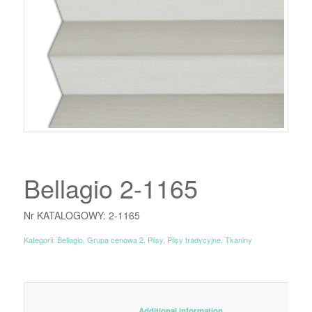
Bellagio 2-1165
Nr KATALOGOWY: 2-1165
Kategorii:
Bellagio
,
Grupa cenowa 2
,
Plisy
,
Plisy tradycyjne
,
Tkaniny
						Additional information					