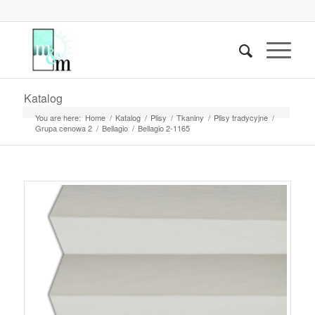
Katalog
You are here:
Home
/
Katalog
/
Plisy
/
Tkaniny
/
Plisy tradycyjne
/
Grupa cenowa 2
/
Bellagio
/
Bellagio 2-1165