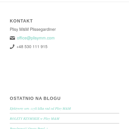
KONTAKT
Plisy M&M Plissegardiner
office@plisymm.com
+48 530 111 915
OSTATNIO NA BLOGU
Efektywny sen- czyli kilka rad od Plisy M&M
ROLETY RZYMSKIE w Plisy M&M
Popularność Opery Pearl :)