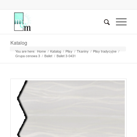
Katalog
You are here:
Home
/
Katalog
/
Plisy
/
Tkaniny
/
Plisy tradycyjne
/
Grupa cenowa 3
/
Ballet
/
Ballet 3-0431